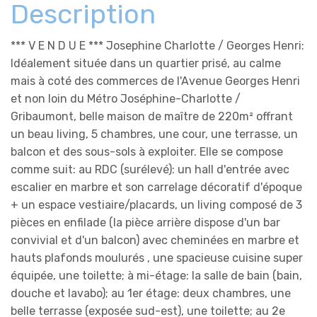
Description
*** V E N D U E *** Josephine Charlotte / Georges Henri:
Idéalement située dans un quartier prisé, au calme
mais à coté des commerces de l'Avenue Georges Henri
et non loin du Métro Joséphine-Charlotte /
Gribaumont, belle maison de maître de 220m² offrant
un beau living, 5 chambres, une cour, une terrasse, un
balcon et des sous-sols à exploiter. Elle se compose
comme suit: au RDC (surélevé): un hall d'entrée avec
escalier en marbre et son carrelage décoratif d'époque
+ un espace vestiaire/placards, un living composé de 3
pièces en enfilade (la pièce arrière dispose d'un bar
convivial et d'un balcon) avec cheminées en marbre et
hauts plafonds moulurés , une spacieuse cuisine super
équipée, une toilette; à mi-étage: la salle de bain (bain,
douche et lavabo); au 1er étage: deux chambres, une
belle terrasse (exposée sud-est), une toilette; au 2e