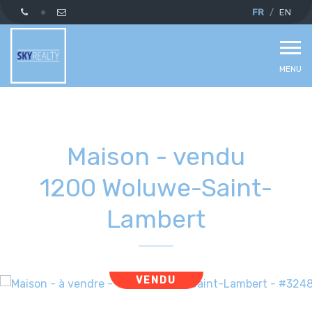
FR
EN
MENU
Maison - vendu
1200 Woluwe-Saint-
Lambert
VENDU