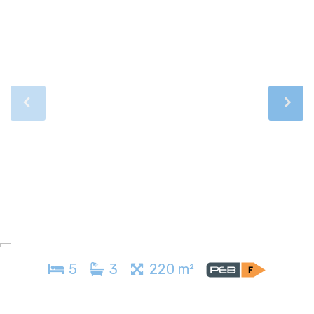
5
3
220 m²