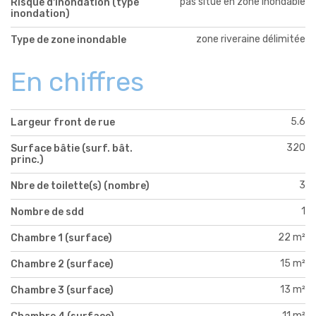
pas situé en zone inondable
Risque d'inondation (type
inondation)
zone riveraine délimitée
Type de zone inondable
En chiffres
5.6
Largeur front de rue
320
Surface bâtie (surf. bât.
princ.)
3
Nbre de toilette(s) (nombre)
1
Nombre de sdd
22 m²
Chambre 1 (surface)
15 m²
Chambre 2 (surface)
13 m²
Chambre 3 (surface)
11 m²