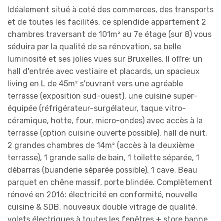
Idéalement situé à coté des commerces, des transports
et de toutes les facilités, ce splendide appartement 2
chambres traversant de 101m² au 7e étage (sur 8) vous
séduira par la qualité de sa rénovation, sa belle
luminosité et ses jolies vues sur Bruxelles. Il offre: un
hall d'entrée avec vestiaire et placards, un spacieux
living en L de 45m² s'ouvrant vers une agréable
terrasse (exposition sud-ouest), une cuisine super-
équipée (réfrigérateur-surgélateur, taque vitro-
céramique, hotte, four, micro-ondes) avec accès à la
terrasse (option cuisine ouverte possible), hall de nuit,
2 grandes chambres de 14m² (accès à la deuxième
terrasse), 1 grande salle de bain, 1 toilette séparée, 1
débarras (buanderie séparée possible), 1 cave. Beau
parquet en chêne massif, porte blindée. Complètement
rénové en 2016: électricité en conformité, nouvelle
cuisine & SDB, nouveaux double vitrage de qualité,
volets électriques à toutes les fenêtres + store banne