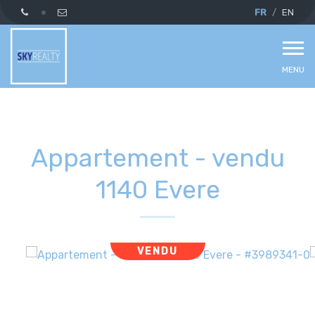
FR
EN
MENU
Appartement - vendu
1140 Evere
VENDU