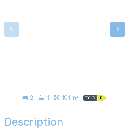
2
1
101 m²
Description