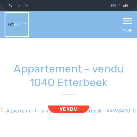
FR
EN
MENU
Appartement - vendu
1040 Etterbeek
VENDU