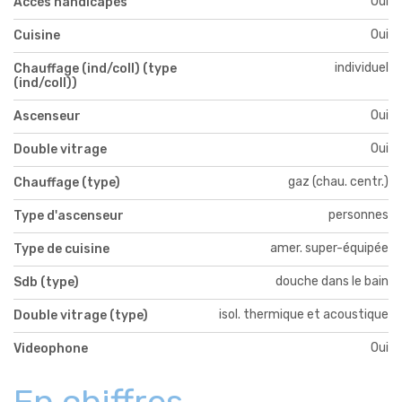
Oui
Accès handicapés
Oui
Cuisine
individuel
Chauffage (ind/coll) (type
(ind/coll))
Oui
Ascenseur
Oui
Double vitrage
gaz (chau. centr.)
Chauffage (type)
personnes
Type d'ascenseur
amer. super-équipée
Type de cuisine
douche dans le bain
Sdb (type)
isol. thermique et acoustique
Double vitrage (type)
Oui
Videophone
En chiffres