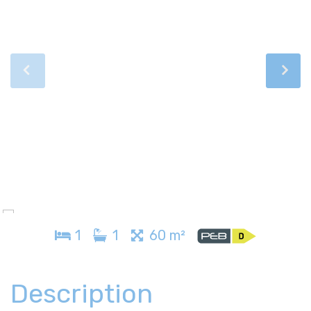
1
1
60 m²
Description