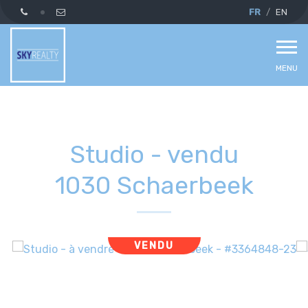
FR
EN
MENU
Studio - vendu
1030 Schaerbeek
VENDU