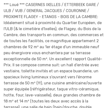
*** Loué *** CASERNES IXELLES / ETTERBEEK GARE /
ULB / VUB / GENERAL JACQUES / COURONNE /
PROXIMITE FLAGEY - ETANGS - BOIS DE LA CAMBRE:
Idéalement situé à proximité du Quartier Européen, de
l'ULB (& le cimetière d'Ixelles), de Flagey, du Bois de la
Cambre, des transports en commun, des commerces et
de toutes les facilités, ce magnifique appartement 2
chambres de 92 m² au 1er étage d'un immeuble neuf
peu énergivore vous enchantera par sa terrasse
exceptionnelle de 50 m². Un excellent rapport Qualité-
Prix. Il se compose comme suit: un hall d'entrée avec
vestiaire, toilette invités et un espace buanderie, un
spacieux living lumineux s'ouvrant vers l'énorme
terrasse de 50 m² (!!!), une cuisine américaine/ouverte
super équipée (réfrigérateur, taque vitro-céramique,
hotte, four, lave-vaisselle), deux grandes chambre de
18 m² et 14 m² (toutes les deux avec accès à la
terrasse), une salle de bain (bain/douche, double