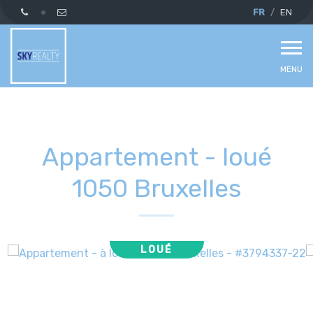
FR
EN
MENU
Appartement - loué
1050 Bruxelles
LOUÉ