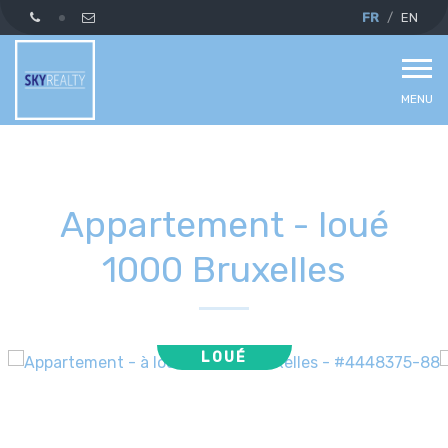
FR
EN
MENU
Appartement - loué
1000 Bruxelles
LOUÉ