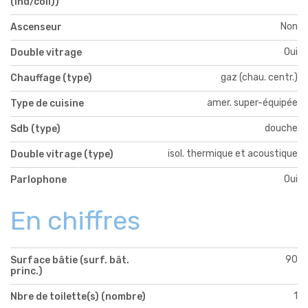
(ind/coll))
Non
Ascenseur
Oui
Double vitrage
gaz (chau. centr.)
Chauffage (type)
amer. super-équipée
Type de cuisine
douche
Sdb (type)
isol. thermique et acoustique
Double vitrage (type)
Oui
Parlophone
En chiffres
90
Surface bâtie (surf. bât.
princ.)
1
Nbre de toilette(s) (nombre)