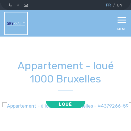
FR
EN
MENU
Appartement - loué
1000 Bruxelles
LOUÉ