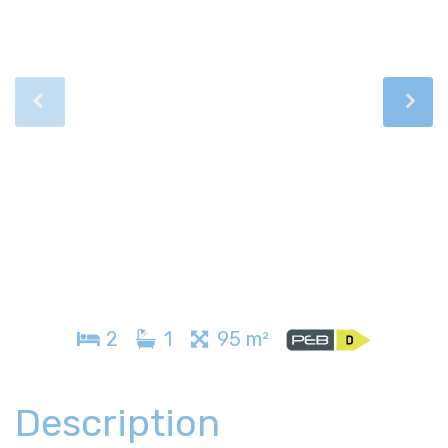
2
1
95 m²
Description