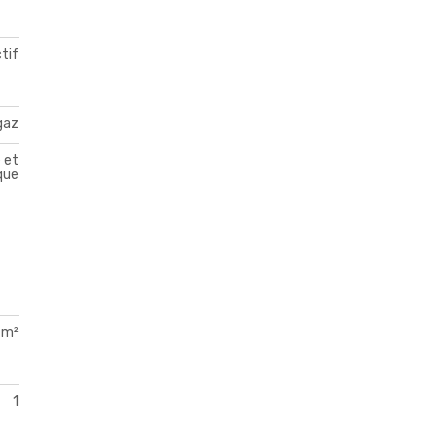
ctif
gaz
e et
que
 m²
1