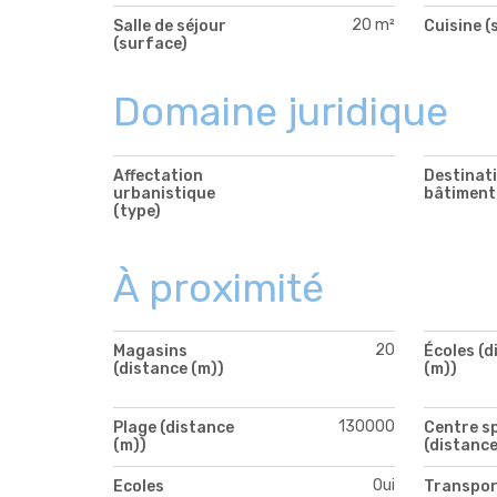
20 m²
Salle de séjour
Cuisine (
(surface)
Domaine juridique
Affectation
Destinat
urbanistique
bâtiment
(type)
À proximité
20
Magasins
Écoles (d
(distance (m))
(m))
130000
Plage (distance
Centre s
(m))
(distance
Oui
Ecoles
Transpor