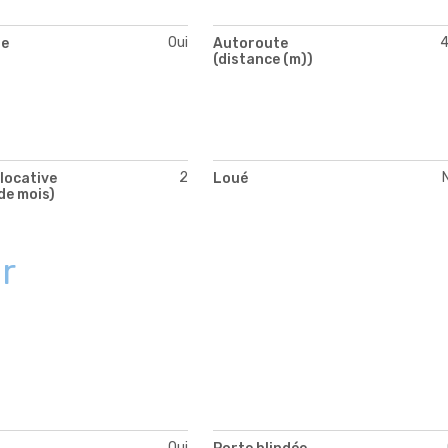
Oui
te
Autoroute
(distance (m))
2
locative
Loué
de mois)
r
Oui