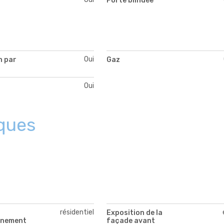
Porte blindée
Oui
n par
Gaz
Oui
ques
résidentiel
Exposition de la
nnement
façade avant