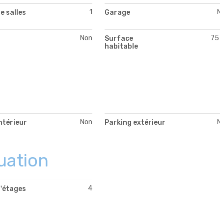
1
e salles
Garage
Non
75
Surface
habitable
Non
ntérieur
Parking extérieur
uation
4
'étages