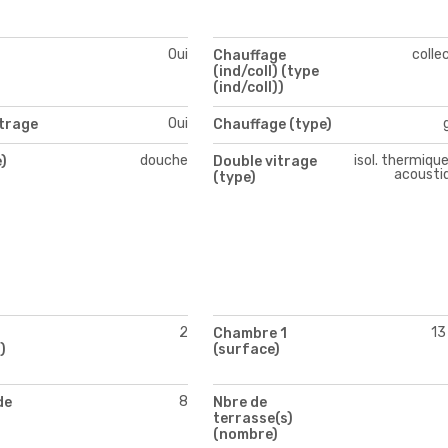
Oui
colle
Chauffage
(ind/coll) (type
(ind/coll))
Oui
itrage
Chauffage (type)
douche
isol. thermiqu
)
Double vitrage
acousti
(type)
2
13
Chambre 1
)
(surface)
8
de
Nbre de
terrasse(s)
(nombre)