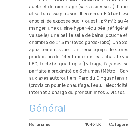
au 4e et dernier étage (sans ascenseur) d’une
et sa terrasse plus sud. Il comprend: à l'entres
ensoleillée exposée sud + ouest (± 9 m²); au 4e
manger, une cuisine hyper-équipée (réfrigérat
vaisselle), une petite salle de bains (douche 
chambre de ± 13 m² (avec garde-robe), une 2e 
appartement super lumineux équipé de stores
production de l'électricité, de l'eau chaude vi
LED, triple (et quadruple !) vitrage, façades 
parfaite à proximité de Schuman (Métro - Gare 
aux axes autoroutiers. Parc du Cinquantenair
(provision pour le chauffage, l'eau, l'électri
Internet à charge du preneur. Infos & Visites:
Général
4046106
Référence
Catégori