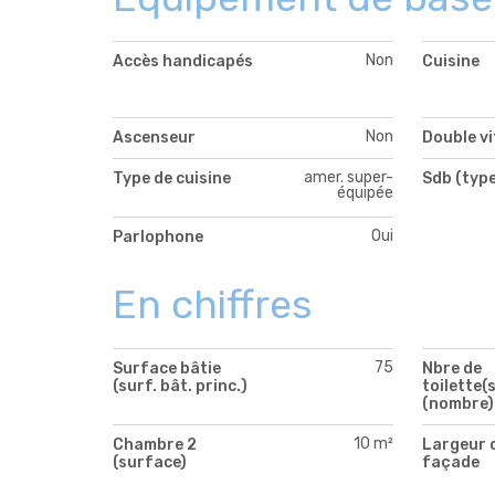
Non
Accès handicapés
Cuisine
Non
Ascenseur
Double v
amer. super-
Type de cuisine
Sdb (type
équipée
Oui
Parlophone
En chiffres
75
Surface bâtie
Nbre de
(surf. bât. princ.)
toilette(s
(nombre)
10 m²
Chambre 2
Largeur 
(surface)
façade