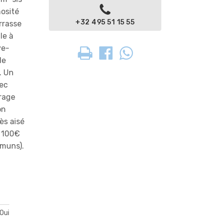
nosité
+32 495 51 15 55
errasse
le à
ve-
de
. Un
vec
irage
on
ès aisé
+ 100€
mmuns).
Oui