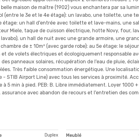
 belle maison de maître (1902) vous enchantera par sa lumi
ol (entre le 3e et le 4e étage): un lavabo, une toilette, une t
 étage: un hall d'entrée avec toilette et lave-mains, une sal
eur Miele, taque de cuisson électrique, hotte Novy, four, la
et lavabo), un hall de nuit avec une grande armoire, une gran
chambre de ± 10m² (avec garde robe); au 5e étage: le séjour
 et de volets électriques et écologiquement responsable a
a des panneaux solaires, récupération de l'eau de pluie, écla
isolées. Très faible consommation énergétique. Une localisati
- STIB Airport Line) avec tous les services à proximité. Acc
e à 5 min à pied. PEB: B. Libre immédiatement. Loyer 1000 
cité, assurance avec abandon de recours et l'entretien des co
Duplex
e
Meublé