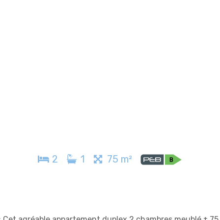
2
1
75 m²
Cet agréable appartement duplex 2 chambres meublé ± 75 