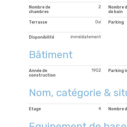
2
Nombre de
Nombre d
chambres
de bain
Oui
Terrasse
Parking
immédiatement
Disponibilité
Bâtiment
1902
Année de
Parking i
construction
Nom, catégorie & sit
4
Etage
Nombre d
Equipement de base