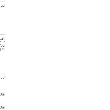
sud
tat
eur
t/ou
que
50
Oui
Oui