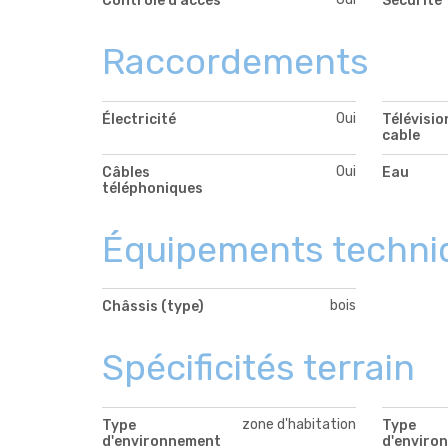
Contrôle d'accès
Sécurité
Raccordements
Oui
Électricité
Télévisio
cable
Oui
Câbles
Eau
téléphoniques
Équipements techni
bois
Châssis (type)
Spécificités terrain
zone d'habitation
Type
Type
d'environnement
d'enviro