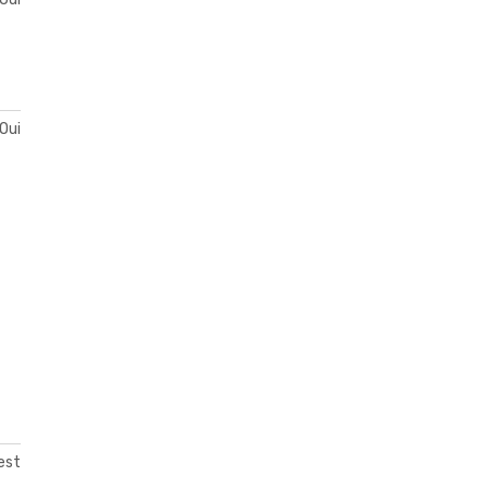
Oui
est