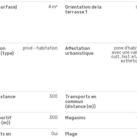
4 m²
surface)
Orientation de la
terrasse 1
privé - habitation
zone d'habi
ion
Affectation
avec une val
 (type)
urbanistique
cult., hist. e
esthéti
300
istance
Transports en
commun
(distance (m))
300
portif
Magasins
 (m))
Oui
ts en
Plage