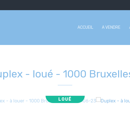
ACCUEIL
A VENDRE
plex - loué
-
1000 Bruxelle
LOUÉ