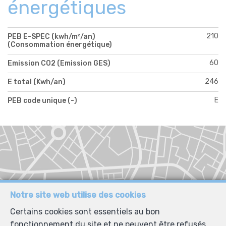
énergétiques
210
PEB E-SPEC (kwh/m²/an)
(Consommation énergétique)
60
Emission CO2 (Emission GES)
246
E total (Kwh/an)
E
PEB code unique (-)
Notre site web utilise des cookies
Certains cookies sont essentiels au bon
fonctionnement du site et ne peuvent être refusés.