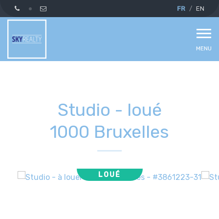
FR
EN
MENU
Studio - loué
1000 Bruxelles
LOUÉ