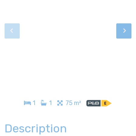
1
1
75 m²
Description