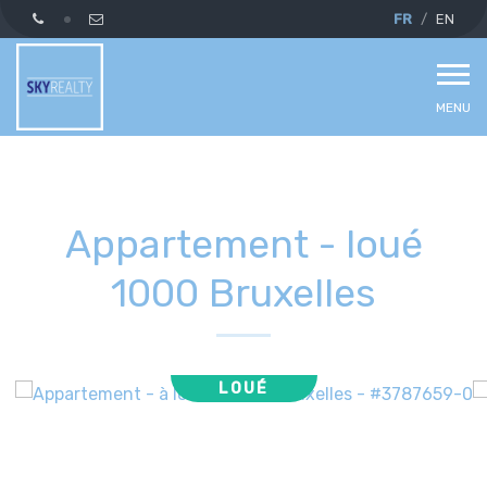
FR
EN
MENU
Appartement - loué
1000 Bruxelles
LOUÉ