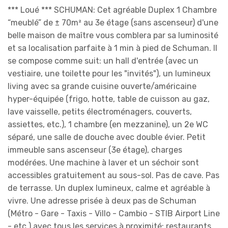
*** Loué *** SCHUMAN: Cet agréable Duplex 1 Chambre
“meublé” de ± 70m² au 3e étage (sans ascenseur) d'une
belle maison de maître vous comblera par sa luminosité
et sa localisation parfaite à 1 min à pied de Schuman. Il
se compose comme suit: un hall d'entrée (avec un
vestiaire, une toilette pour les "invités"), un lumineux
living avec sa grande cuisine ouverte/américaine
hyper-équipée (frigo, hotte, table de cuisson au gaz,
lave vaisselle, petits électroménagers, couverts,
assiettes, etc.), 1 chambre (en mezzanine), un 2e WC
séparé, une salle de douche avec double évier. Petit
immeuble sans ascenseur (3e étage), charges
modérées. Une machine à laver et un séchoir sont
accessibles gratuitement au sous-sol. Pas de cave. Pas
de terrasse. Un duplex lumineux, calme et agréable à
vivre. Une adresse prisée à deux pas de Schuman
(Métro - Gare - Taxis - Villo - Cambio - STIB Airport Line
- etc.) avec tous les services à proximité: restaurants,