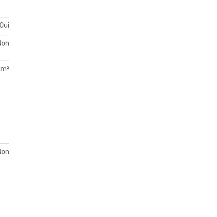
Oui
Non
 m²
Non