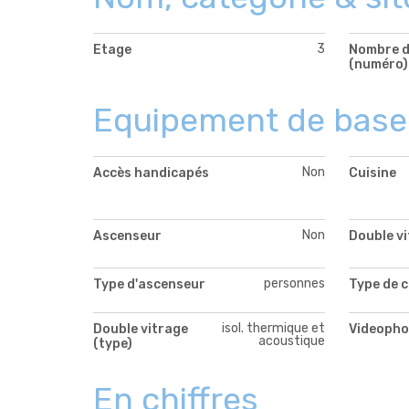
3
Etage
Nombre d
(numéro)
Equipement de base
Non
Accès handicapés
Cuisine
Non
Ascenseur
Double v
personnes
Type d'ascenseur
Type de c
isol. thermique et
Double vitrage
Videopho
acoustique
(type)
En chiffres