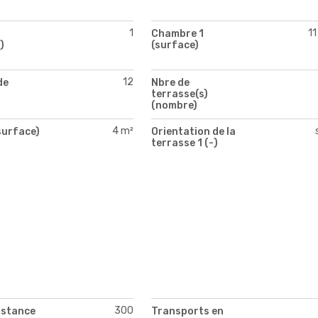
1
11
Chambre 1
)
(surface)
12
de
Nbre de
terrasse(s)
(nombre)
4 m²
surface)
Orientation de la
terrasse 1 (-)
300
istance
Transports en