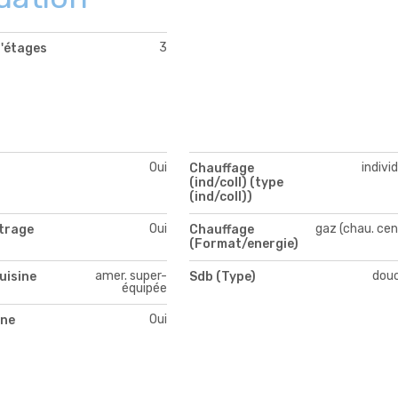
3
'étages
Oui
indivi
Chauffage
(ind/coll) (type
(ind/coll))
Oui
gaz (chau. cen
itrage
Chauffage
(Format/energie)
amer. super-
dou
uisine
Sdb (Type)
équipée
Oui
ne