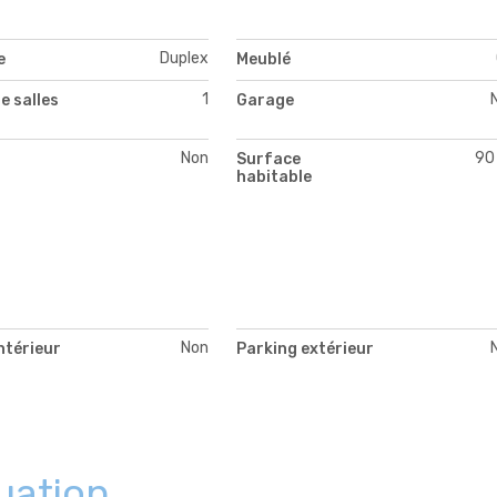
Duplex
e
Meublé
1
e salles
Garage
Non
90
Surface
habitable
Non
ntérieur
Parking extérieur
uation