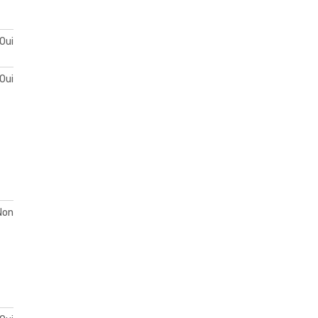
Oui
Oui
Non