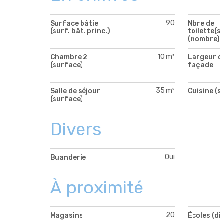
90
Surface bâtie
Nbre de
(surf. bât. princ.)
toilette(s
(nombre)
10 m²
Chambre 2
Largeur 
(surface)
façade
35 m²
Salle de séjour
Cuisine (
(surface)
Divers
Oui
Buanderie
À proximité
20
Magasins
Écoles (d