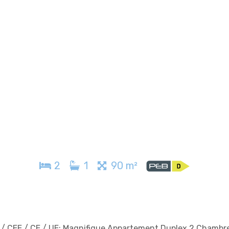
2
1
90 m²
 CEE / CE / UE: Magnifique Appartement Duplex 2 Chambr