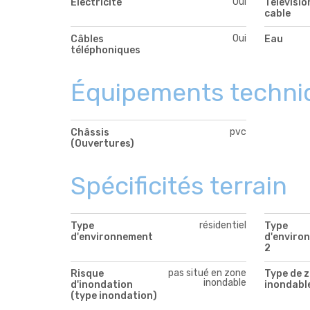
Oui
Électricité
Télévisio
cable
Oui
Câbles
Eau
téléphoniques
Équipements techni
pvc
Châssis
(Ouvertures)
Spécificités terrain
résidentiel
Type
Type
d'environnement
d'enviro
2
pas situé en zone
Risque
Type de 
inondable
d'inondation
inondabl
(type inondation)