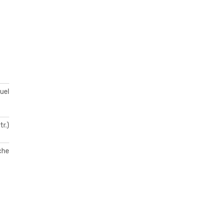
duel
tr.)
che