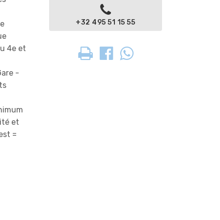
+32 495 51 15 55
se
ue
au 4e et
Gare -
ts
minimum
ité et
est =