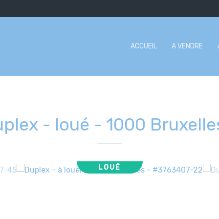
ACCUEIL
A VENDRE
plex - loué
-
1000 Bruxelle
LOUÉ