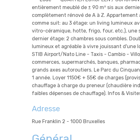
entièrement meublé de ± 90 m² sis aux dernie
complètement rénové de A à Z. Appartement a
comme suit: au 3 étage: un living lumineux av
vitro-céramique, hotte, frigo, four, etc.), une
dernier étage: 2 chambres sous combles. Doub
lumineux et agréable à vivre jouissant d'une 
STIB Airport/Nato Line - Taxis - Cambio - Villo
commerces, supermarchés, banques, pharmacies
grands axes autoroutiers. Le Parc du Cinquant
1 année. Loyer 1150€ + 55€ de charges (provisi
chauffage à charge du preneur (chaudière ind
faibles dépenses de chauffage). Infos & Visite
Adresse
Rue Franklin 2 - 1000 Bruxelles
Général