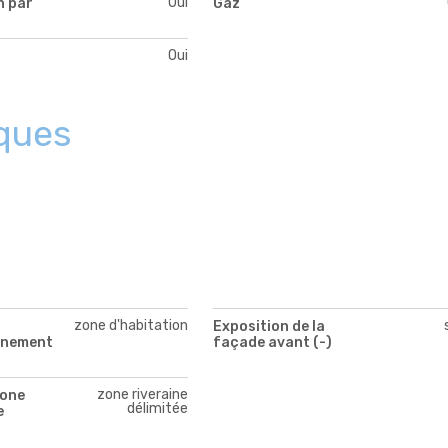
Oui
n par
Gaz
Oui
ques
zone d'habitation
Exposition de la
nnement
façade avant (-)
zone riveraine
zone
délimitée
e