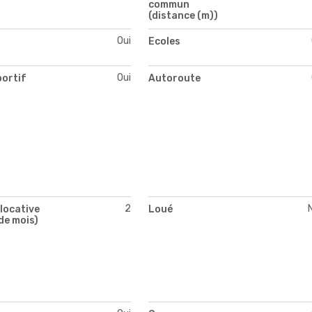
commun
(distance (m))
Oui
s
Ecoles
Oui
portif
Autoroute
2
locative
Loué
de mois)