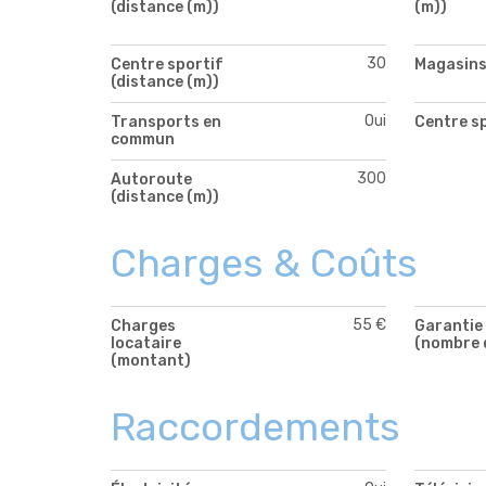
(distance (m))
(m))
30
Centre sportif
Magasin
(distance (m))
Oui
Transports en
Centre s
commun
300
Autoroute
(distance (m))
Charges & Coûts
55 €
Charges
Garantie 
locataire
(nombre 
(montant)
Raccordements