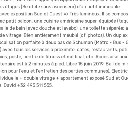
rs étages (3e et 4e sans ascenseur) d'un petit immeuble
vec exposition Sud et Ouest => Très lumineux. Il se compo
ec petit balcon, une cuisine américaine super-équipée (taq
 salle de bain (avec douche et lavabo), une toilette séparée; 
le vitrage. Bien entièrement meublé (cf. photos). Un duplex
localisation parfaite à deux pas de Schuman (Métro - Bus - 
) avec tous les services à proximité: cafés, restaurants, peti
, poste, centre de fitness et médical, etc. Accès aisé aux
enaire est à 2 minutes à pied. Libre 15 juin 2019. Bail de 
on pour l'eau et l'entretien des parties communes). Electric
ividuelle + double vitrage + appartement exposé Sud et Ou
s: David +32 495 511 555.