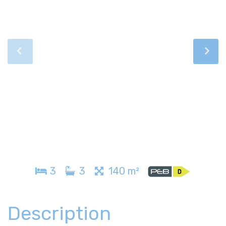
3
3
140 m²
Description