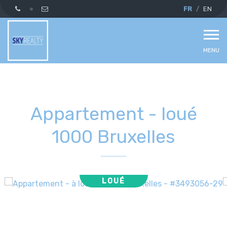
FR
EN
MENU
Appartement - loué
1000 Bruxelles
LOUÉ