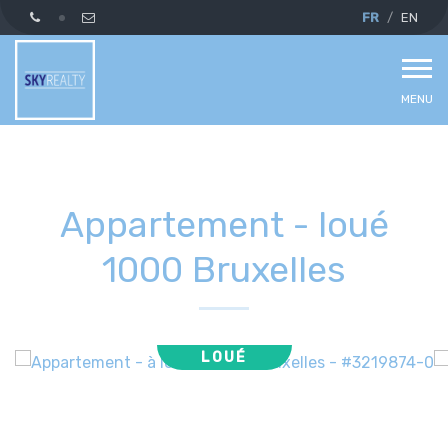
FR
EN
MENU
Appartement - loué
1000 Bruxelles
LOUÉ