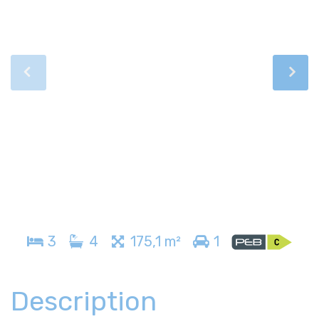
3
4
175,1 m²
1
Description